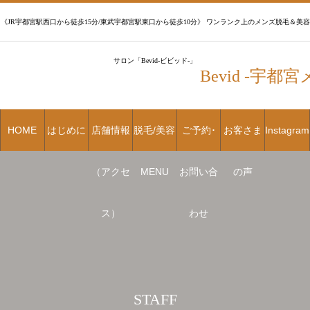
《JR宇都宮駅西口から徒歩15分/東武宇都宮駅東口から徒歩10分》 ワンランク上のメンズ脱毛＆美容
サロン「Bevid-ビビッド-」
Bevid -宇
HOME
はじめに
店舗情報
脱毛/美容
ご予約･
お客さま
Instagram
（アクセ
MENU
お問い合
の声
ス）
わせ
STAFF